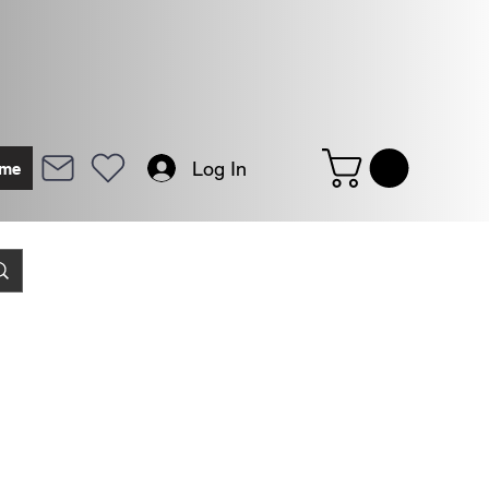
Log In
me