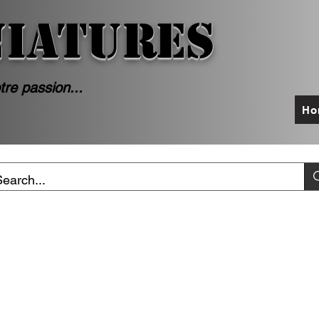
NIATURES
tre passion...
Ho