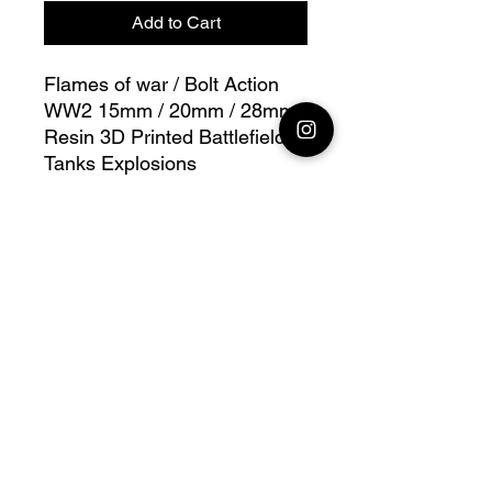
Add to Cart
Flames of war / Bolt Action
WW2 15mm / 20mm / 28mm
Resin 3D Printed Battlefield
Tanks Explosions
Licence Officielle
d'impression du modèle,
Jay3dStudio.
Impression en
résine
très
qualitative, cette
vente ne propose que le lot
de 6 explosions, les tanks
sont vendus séparément.