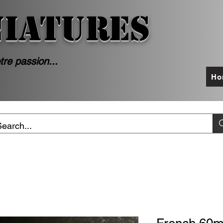
NIATURES
tre passion...
Ho