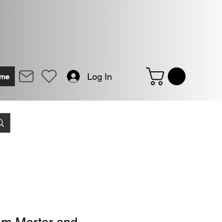
Log In
me