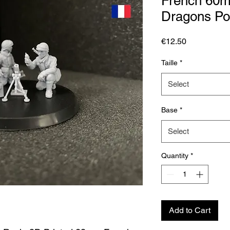
French 60m
Dragons Po
Price
€12.50
Taille
*
Select
Base
*
Select
Quantity
*
Add to Cart