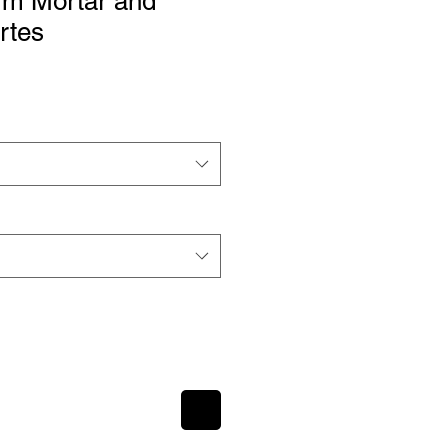
m Mortar and
rtes