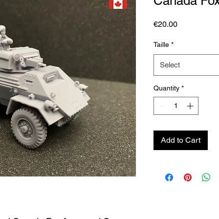
Canada Fox
Price
€20.00
Taille
*
Select
Quantity
*
Add to Cart