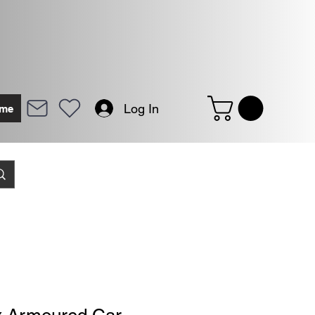
Log In
me