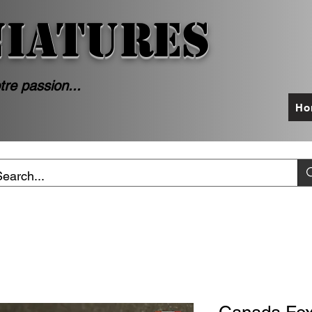
NIATURES
tre passion...
Ho