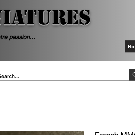
NIATURES
tre passion...
Ho