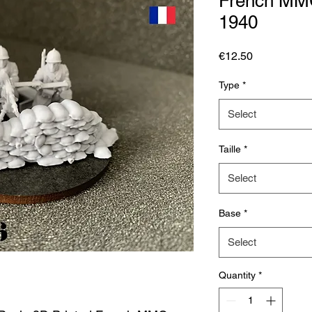
French MMG
1940
Price
€12.50
Type
*
Select
Taille
*
Select
Base
*
Select
Quantity
*