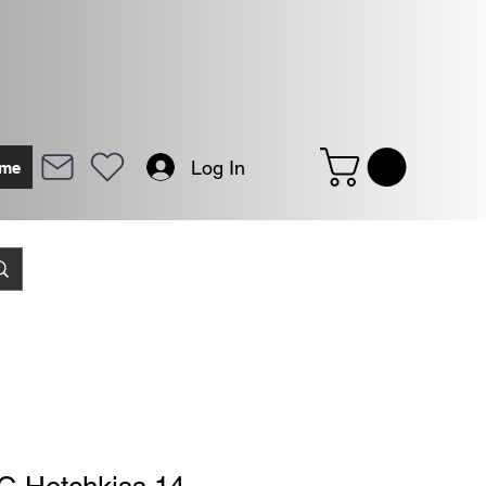
Log In
me