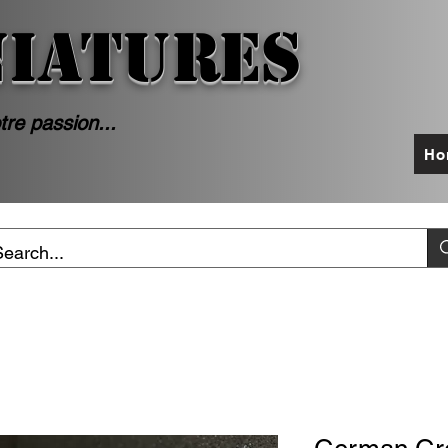
NIATURES
tre passion...
Ho