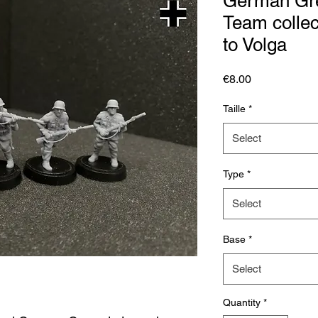
German Gr
Team colle
to Volga
Price
€8.00
Taille
*
Select
Type
*
Select
Base
*
Select
Quantity
*