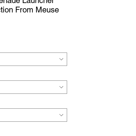
enade Launcher
ction From Meuse