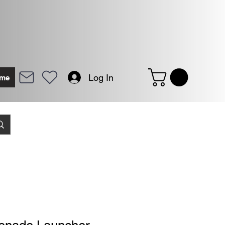
Log In
me