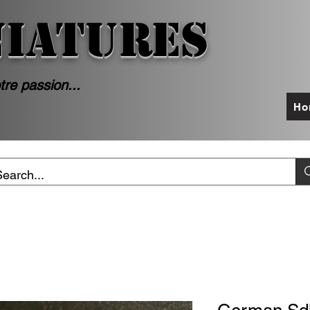
NIATURES
tre passion...
Ho