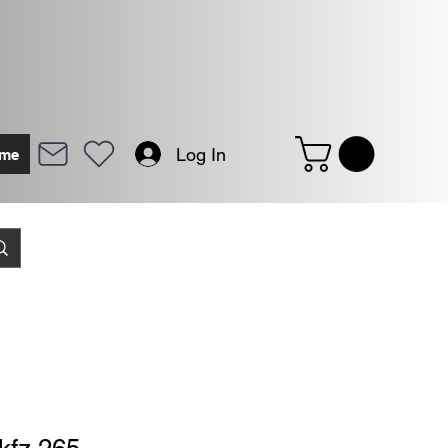
Log In
me