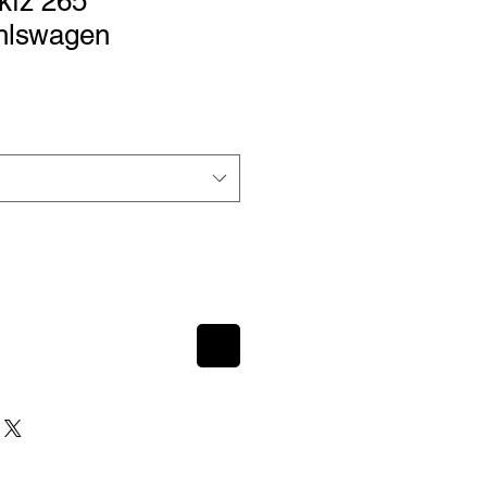
fz 265
hlswagen