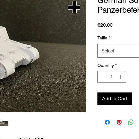
German Sdk
Panzerbefe
Price
€20.00
Taille
*
Select
Quantity
*
Add to Cart