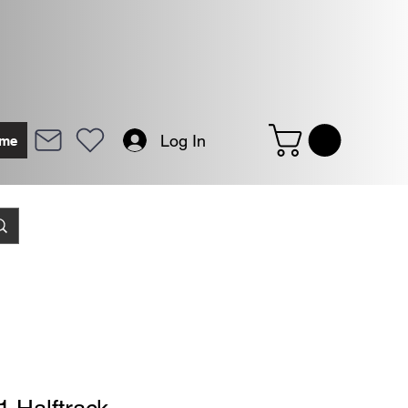
Log In
me