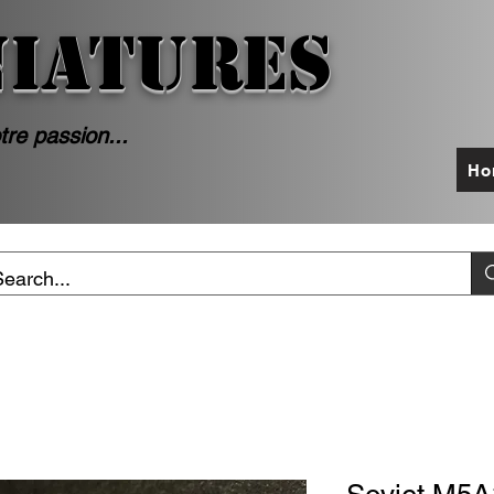
NIATURES
tre passion...
Ho