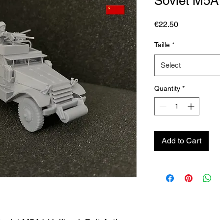
Soviet M5A1
Price
€22.50
Taille
*
Select
Quantity
*
Add to Cart