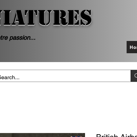
NIATURES
tre passion...
Ho