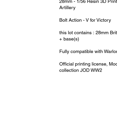
28mm - 1/56 Resin 3D Print
Artillery
Bolt Action - V for Victory
this lot contains : 28mm Bri
+ base(s)
Fully compatible with Warlo
Official printing license,
Mod
collection JOD WW2