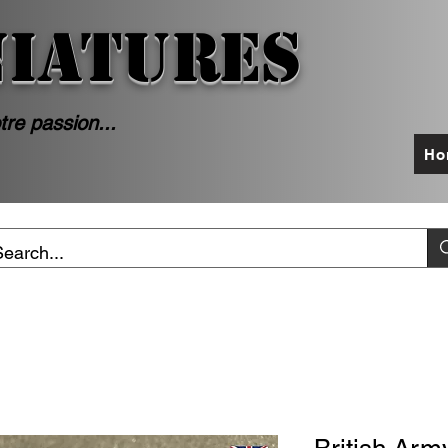
NIATURES
tre passion...
Ho