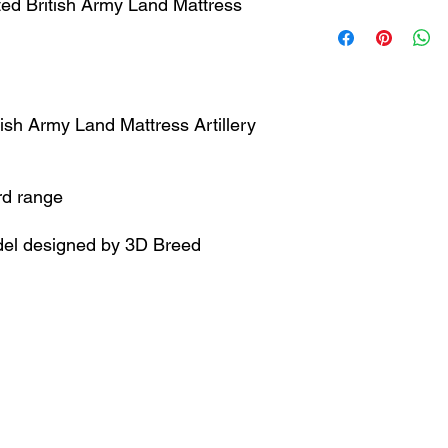
ed British Army Land Mattress
tish Army Land Mattress Artillery
rd range
el designed by 3D Breed