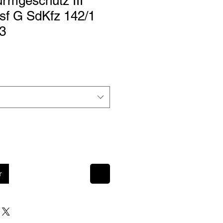
rmgeschütz III
ausf G SdKfz 142/1
3
r