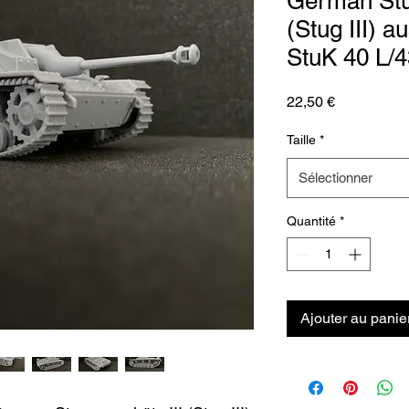
German Stu
(Stug III) 
StuK 40 L/4
Prix
22,50 €
Taille
*
Sélectionner
Quantité
*
Ajouter au panie