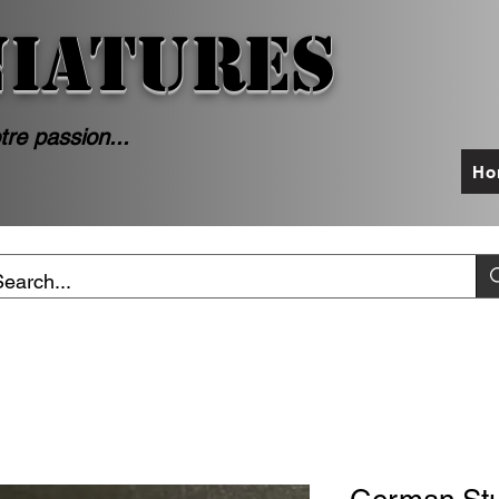
NIATURES
tre passion...
Ho