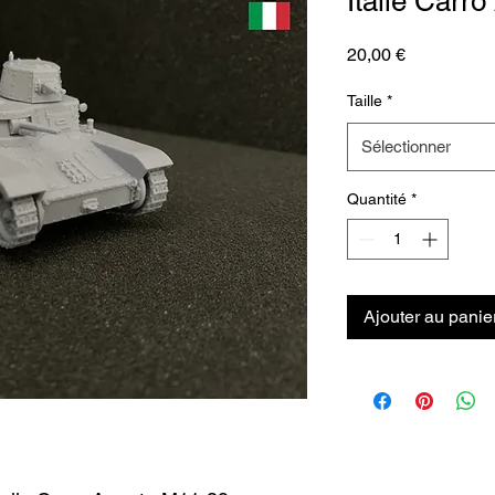
Italie Carr
Prix
20,00 €
Taille
*
Sélectionner
Quantité
*
Ajouter au panie