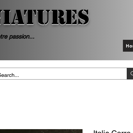
NIATURES
tre passion...
Ho