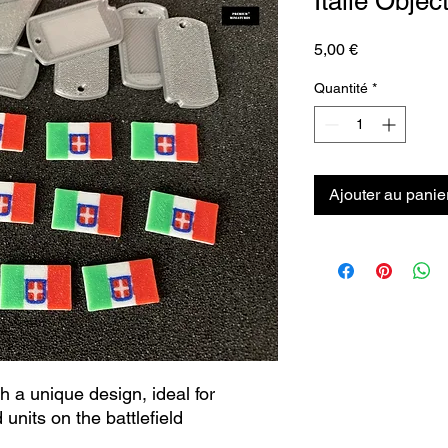
Italie Objec
Prix
5,00 €
Quantité
*
Ajouter au panie
 a unique design, ideal for
units on the battlefield