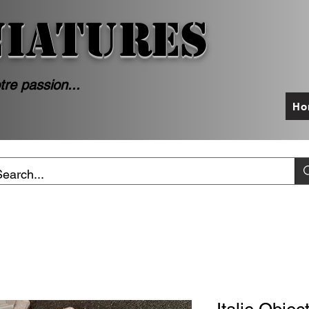
NIATURES
tre passion...
Ho