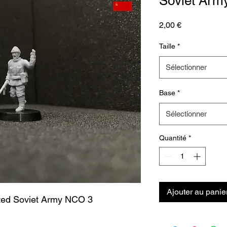
Soviet Arm
Prix
2,00 €
Taille
*
Sélectionner
Base
*
Sélectionner
Quantité
*
Ajouter au panie
ted Soviet Army NCO 3