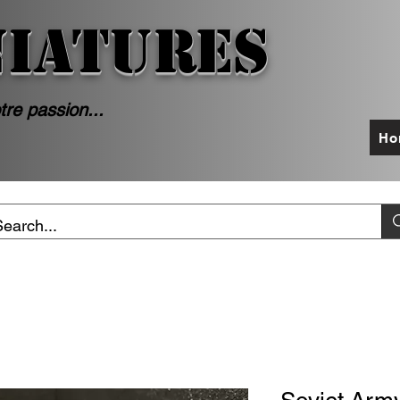
NIATURES
tre passion...
Ho