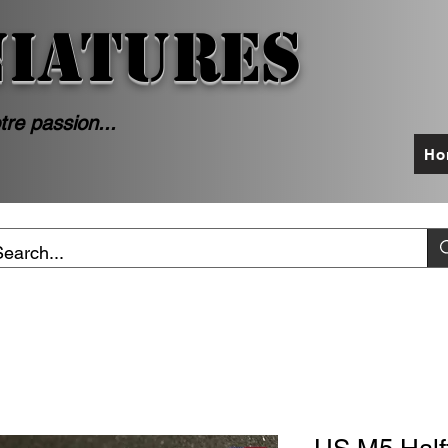
NIATURES
tre passion...
Ho