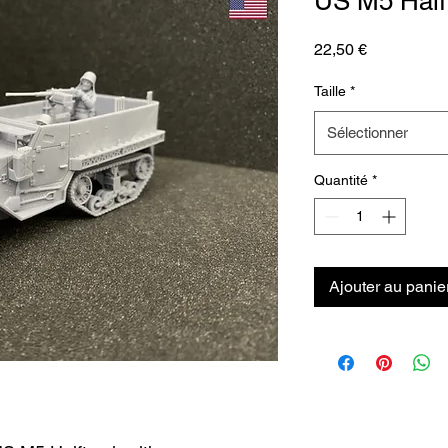
US M5 Halft
Prix
22,50 €
Taille
*
Sélectionner
Quantité
*
Ajouter au panie