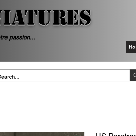
NIATURES
tre passion...
Ho