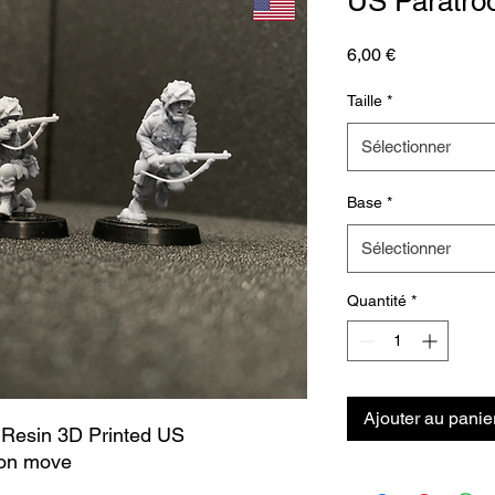
US Paratroo
Prix
6,00 €
Taille
*
Sélectionner
Base
*
Sélectionner
Quantité
*
Ajouter au panie
Resin 3D Printed US
 on move